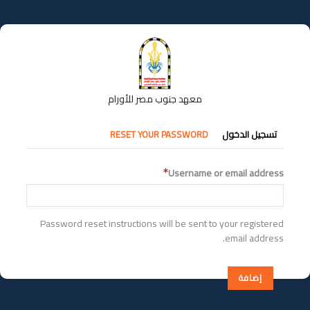
تجاوز
إلى
المحتوى
الرئيسي
معهد جنوب مصر للأورام
التبويبات
تسجيل الدخول
RESET YOUR PASSWORD
الأساسية
Username or email address
Password reset instructions will be sent to your registered
email address.