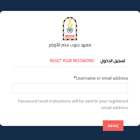
تجاوز
إلى
المحتوى
الرئيسي
معهد جنوب مصر للأورام
التبويبات
تسجيل الدخول
RESET YOUR PASSWORD
الأساسية
Username or email address
Password reset instructions will be sent to your registered
email address.