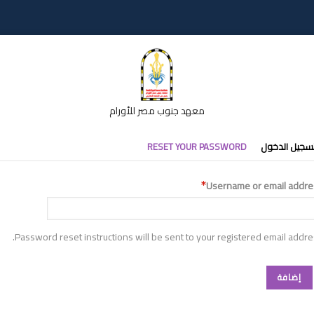
معهد جنوب مصر للأورام
تبويبات
سجيل الدخول
RESET YOUR PASSWORD
أساسية
Username or email addre
Password reset instructions will be sent to your registered email addre