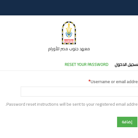
معهد جنوب مصر للأورام
تبويبات
سجيل الدخول
RESET YOUR PASSWORD
أساسية
Username or email addre
Password reset instructions will be sent to your registered email addre