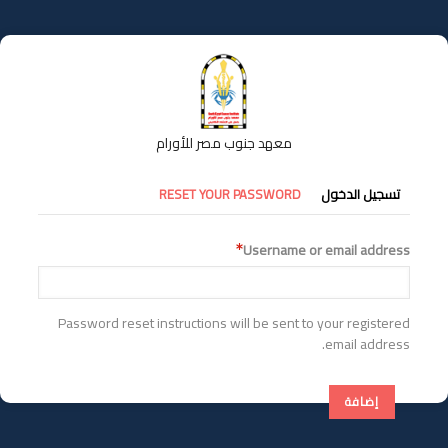
تجاوز
إلى
المحتوى
الرئيسي
معهد جنوب مصر للأورام
التبويبات
تسجيل الدخول
RESET YOUR PASSWORD
الأساسية
Username or email address
Password reset instructions will be sent to your registered
email address.