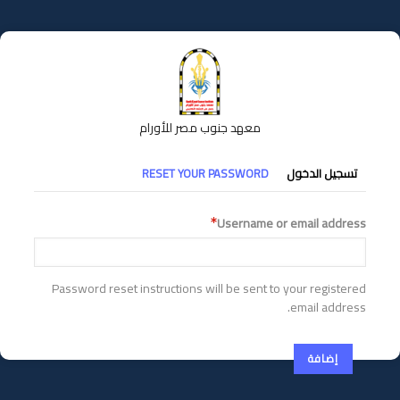
تجاوز
إلى
المحتوى
الرئيسي
معهد جنوب مصر للأورام
التبويبات
تسجيل الدخول
RESET YOUR PASSWORD
الأساسية
Username or email address
Password reset instructions will be sent to your registered
email address.