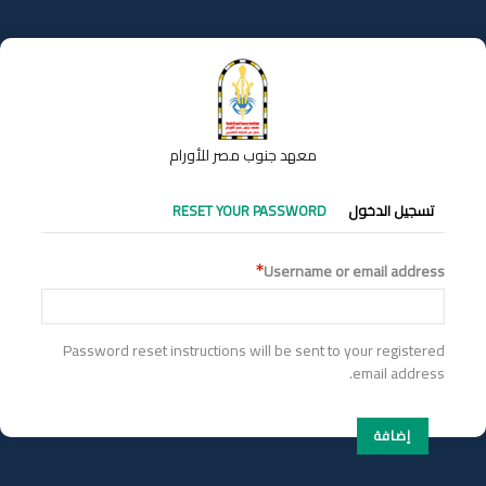
تجاوز
إلى
المحتوى
الرئيسي
معهد جنوب مصر للأورام
التبويبات
تسجيل الدخول
RESET YOUR PASSWORD
الأساسية
Username or email address
Password reset instructions will be sent to your registered
email address.