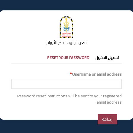
تجاوز
إلى
المحتوى
الرئيسي
معهد جنوب مصر للأورام
التبويبات
تسجيل الدخول
RESET YOUR PASSWORD
الأساسية
Username or email address
Password reset instructions will be sent to your registered
email address.