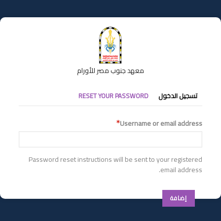
تجاوز
إلى
المحتوى
الرئيسي
معهد جنوب مصر للأورام
التبويبات
تسجيل الدخول
RESET YOUR PASSWORD
الأساسية
Username or email address
Password reset instructions will be sent to your registered
email address.