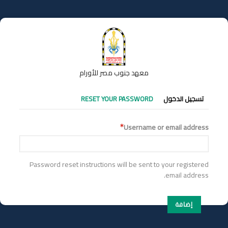
تجاوز
إلى
المحتوى
الرئيسي
معهد جنوب مصر للأورام
التبويبات
تسجيل الدخول
RESET YOUR PASSWORD
الأساسية
Username or email address
Password reset instructions will be sent to your registered
email address.