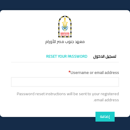
تجاوز
إلى
المحتوى
الرئيسي
معهد جنوب مصر للأورام
التبويبات
تسجيل الدخول
RESET YOUR PASSWORD
الأساسية
Username or email address
Password reset instructions will be sent to your registered
email address.