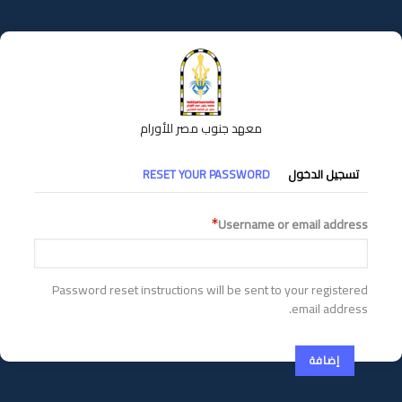
تجاوز
إلى
المحتوى
الرئيسي
معهد جنوب مصر للأورام
التبويبات
تسجيل الدخول
RESET YOUR PASSWORD
الأساسية
Username or email address
Password reset instructions will be sent to your registered
email address.