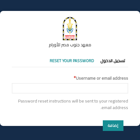
تجاوز
إلى
المحتوى
الرئيسي
معهد جنوب مصر للأورام
التبويبات
تسجيل الدخول
RESET YOUR PASSWORD
الأساسية
Username or email address
Password reset instructions will be sent to your registered
email address.