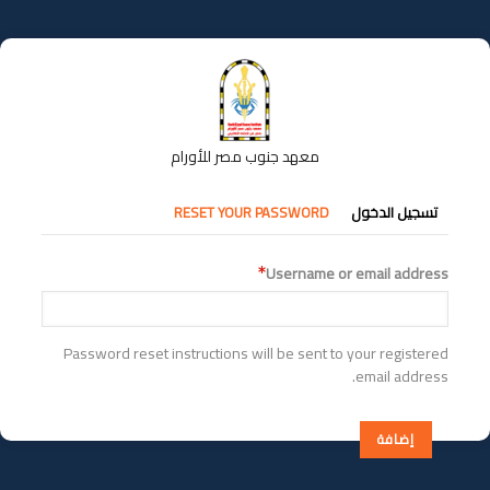
تجاوز
إلى
المحتوى
الرئيسي
معهد جنوب مصر للأورام
التبويبات
تسجيل الدخول
RESET YOUR PASSWORD
الأساسية
Username or email address
Password reset instructions will be sent to your registered
email address.