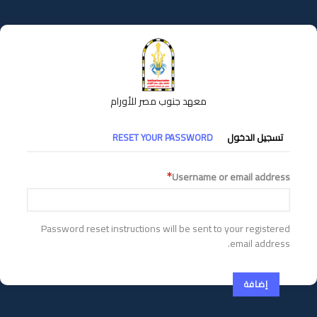
تجاوز
إلى
المحتوى
الرئيسي
معهد جنوب مصر للأورام
التبويبات
تسجيل الدخول
RESET YOUR PASSWORD
الأساسية
Username or email address
Password reset instructions will be sent to your registered
email address.