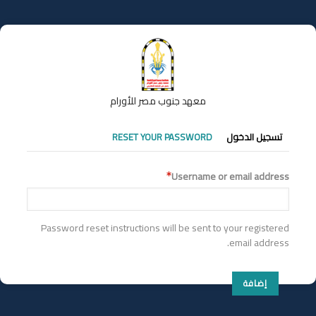
تجاوز
إلى
المحتوى
الرئيسي
معهد جنوب مصر للأورام
التبويبات
تسجيل الدخول
RESET YOUR PASSWORD
الأساسية
Username or email address
Password reset instructions will be sent to your registered
email address.