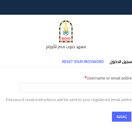
معهد جنوب مصر للأورام
تبويبات
سجيل الدخول
RESET YOUR PASSWORD
أساسية
Username or email addre
Password reset instructions will be sent to your registered email addre