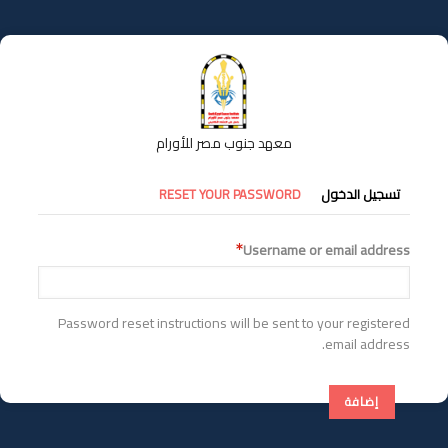
تجاوز
إلى
المحتوى
الرئيسي
معهد جنوب مصر للأورام
التبويبات
تسجيل الدخول
RESET YOUR PASSWORD
الأساسية
Username or email address
Password reset instructions will be sent to your registered
email address.