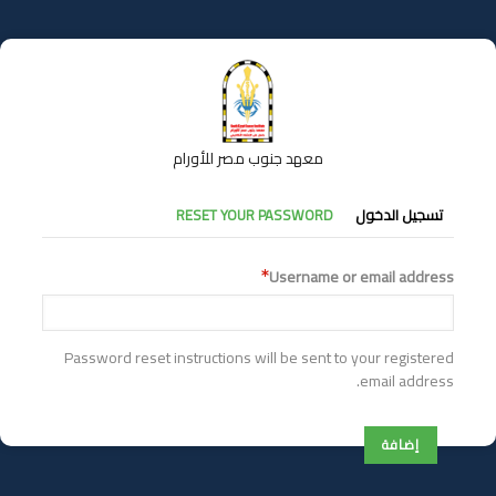
تجاوز
إلى
المحتوى
الرئيسي
معهد جنوب مصر للأورام
التبويبات
تسجيل الدخول
RESET YOUR PASSWORD
الأساسية
Username or email address
Password reset instructions will be sent to your registered
email address.