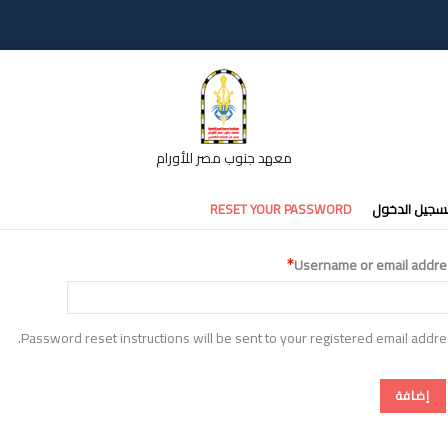
معهد جنوب مصر للأورام
تبويبات
سجيل الدخول
RESET YOUR PASSWORD
أساسية
Username or email addre
Password reset instructions will be sent to your registered email addre