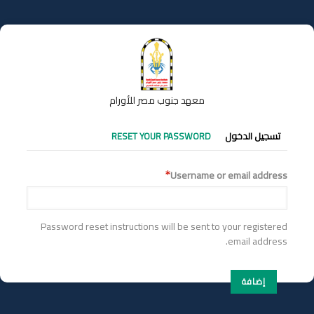
تجاوز
إلى
المحتوى
الرئيسي
معهد جنوب مصر للأورام
التبويبات
تسجيل الدخول
RESET YOUR PASSWORD
الأساسية
Username or email address
Password reset instructions will be sent to your registered
email address.