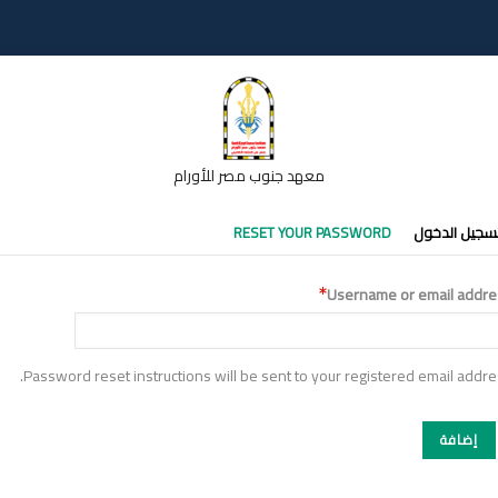
معهد جنوب مصر للأورام
تبويبات
سجيل الدخول
RESET YOUR PASSWORD
أساسية
Username or email addre
Password reset instructions will be sent to your registered email addre