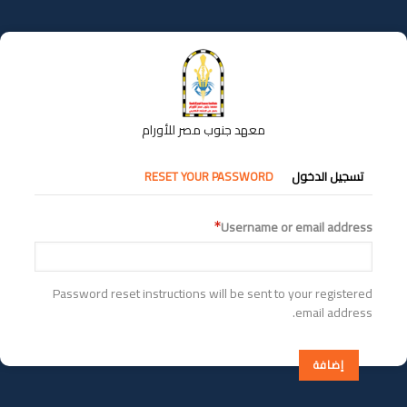
تجاوز
إلى
المحتوى
الرئيسي
معهد جنوب مصر للأورام
التبويبات
تسجيل الدخول
RESET YOUR PASSWORD
الأساسية
Username or email address
Password reset instructions will be sent to your registered
email address.