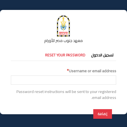
تجاوز
إلى
المحتوى
الرئيسي
معهد جنوب مصر للأورام
التبويبات
تسجيل الدخول
RESET YOUR PASSWORD
الأساسية
Username or email address
Password reset instructions will be sent to your registered
email address.