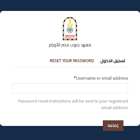
تجاوز
إلى
المحتوى
الرئيسي
معهد جنوب مصر للأورام
التبويبات
تسجيل الدخول
RESET YOUR PASSWORD
الأساسية
Username or email address
Password reset instructions will be sent to your registered
email address.