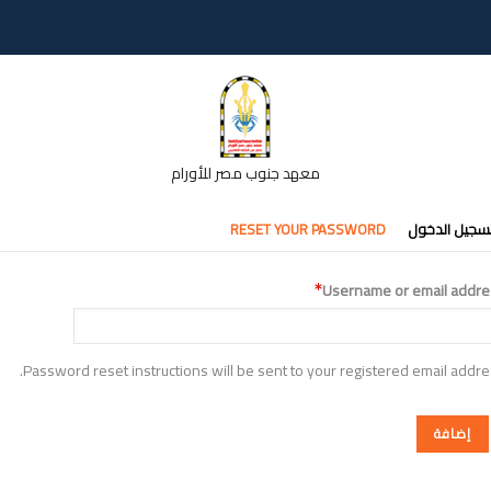
معهد جنوب مصر للأورام
تبويبات
سجيل الدخول
RESET YOUR PASSWORD
أساسية
Username or email addre
Password reset instructions will be sent to your registered email addre