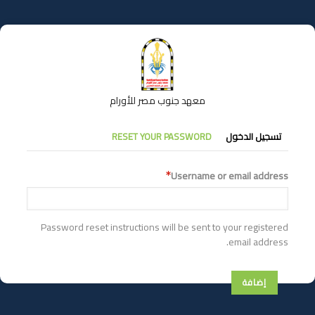
تجاوز
إلى
المحتوى
الرئيسي
معهد جنوب مصر للأورام
التبويبات
تسجيل الدخول
RESET YOUR PASSWORD
الأساسية
Username or email address
Password reset instructions will be sent to your registered
email address.