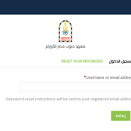
معهد جنوب مصر للأورام
تبويبات
سجيل الدخول
RESET YOUR PASSWORD
أساسية
Username or email addre
Password reset instructions will be sent to your registered email addre