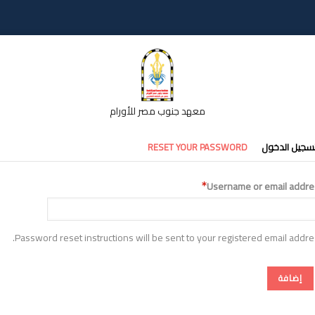
معهد جنوب مصر للأورام
تبويبات
سجيل الدخول
RESET YOUR PASSWORD
أساسية
Username or email addre
Password reset instructions will be sent to your registered email addre