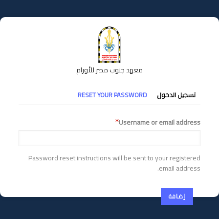
تجاوز
إلى
المحتوى
الرئيسي
معهد جنوب مصر للأورام
التبويبات
تسجيل الدخول
RESET YOUR PASSWORD
الأساسية
Username or email address
Password reset instructions will be sent to your registered
email address.