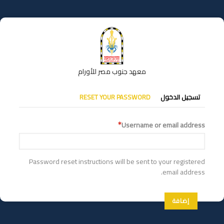
تجاوز
إلى
المحتوى
الرئيسي
معهد جنوب مصر للأورام
التبويبات
تسجيل الدخول
RESET YOUR PASSWORD
الأساسية
Username or email address
Password reset instructions will be sent to your registered
email address.