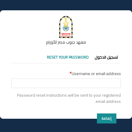
تجاوز
إلى
المحتوى
الرئيسي
معهد جنوب مصر للأورام
التبويبات
تسجيل الدخول
RESET YOUR PASSWORD
الأساسية
Username or email address
Password reset instructions will be sent to your registered
email address.