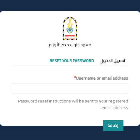
تجاوز
إلى
المحتوى
الرئيسي
معهد جنوب مصر للأورام
التبويبات
تسجيل الدخول
RESET YOUR PASSWORD
الأساسية
Username or email address
Password reset instructions will be sent to your registered
email address.