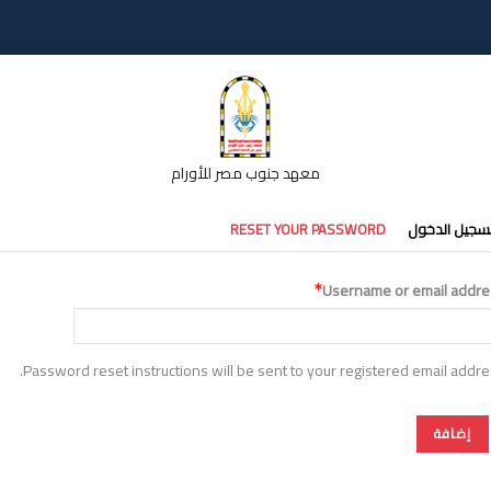
معهد جنوب مصر للأورام
تبويبات
سجيل الدخول
RESET YOUR PASSWORD
أساسية
Username or email addre
Password reset instructions will be sent to your registered email addre