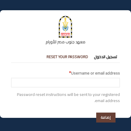
تجاوز
إلى
المحتوى
الرئيسي
معهد جنوب مصر للأورام
التبويبات
تسجيل الدخول
RESET YOUR PASSWORD
الأساسية
Username or email address
Password reset instructions will be sent to your registered
email address.