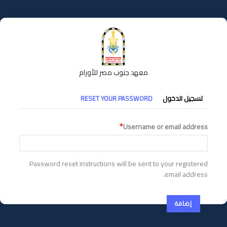
تجاوز
إلى
المحتوى
الرئيسي
معهد جنوب مصر للأورام
التبويبات
تسجيل الدخول
RESET YOUR PASSWORD
الأساسية
Username or email address
Password reset instructions will be sent to your registered
email address.