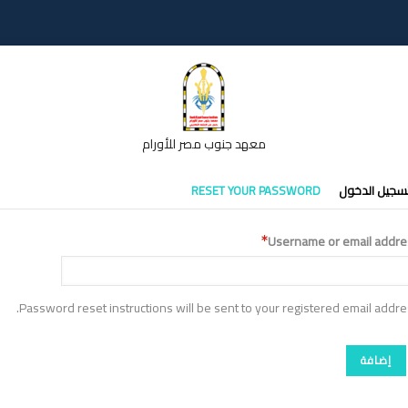
معهد جنوب مصر للأورام
تبويبات
سجيل الدخول
RESET YOUR PASSWORD
أساسية
Username or email addre
Password reset instructions will be sent to your registered email addre