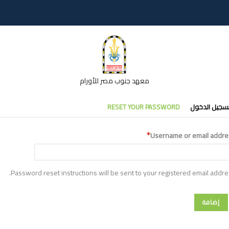
معهد جنوب مصر للأورام
تبويبات
سجيل الدخول
RESET YOUR PASSWORD
أساسية
Username or email addre
Password reset instructions will be sent to your registered email addre