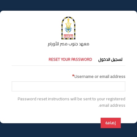
تجاوز
إلى
المحتوى
الرئيسي
معهد جنوب مصر للأورام
التبويبات
تسجيل الدخول
RESET YOUR PASSWORD
الأساسية
Username or email address
Password reset instructions will be sent to your registered
email address.