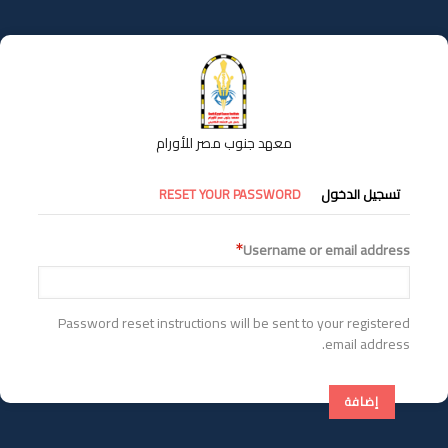
تجاوز
إلى
المحتوى
الرئيسي
معهد جنوب مصر للأورام
التبويبات
تسجيل الدخول
RESET YOUR PASSWORD
الأساسية
Username or email address
Password reset instructions will be sent to your registered
email address.