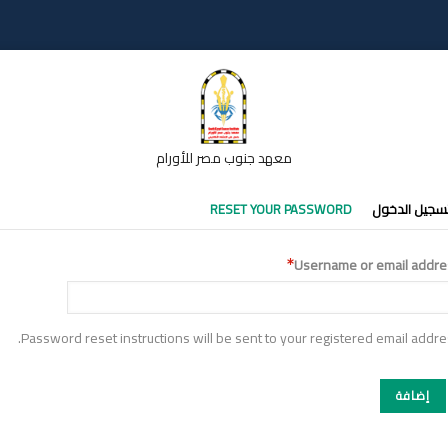
معهد جنوب مصر للأورام
تبويبات
سجيل الدخول
RESET YOUR PASSWORD
أساسية
Username or email addre
Password reset instructions will be sent to your registered email addre