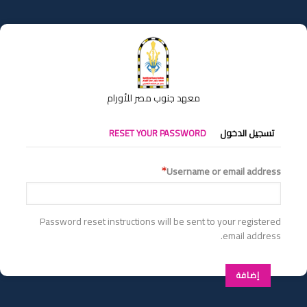
تجاوز
إلى
المحتوى
الرئيسي
معهد جنوب مصر للأورام
التبويبات
تسجيل الدخول
RESET YOUR PASSWORD
الأساسية
Username or email address
Password reset instructions will be sent to your registered
email address.