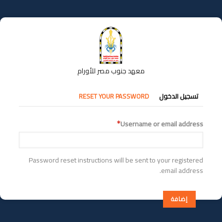
تجاوز
إلى
المحتوى
الرئيسي
معهد جنوب مصر للأورام
التبويبات
تسجيل الدخول
RESET YOUR PASSWORD
الأساسية
Username or email address
Password reset instructions will be sent to your registered
email address.