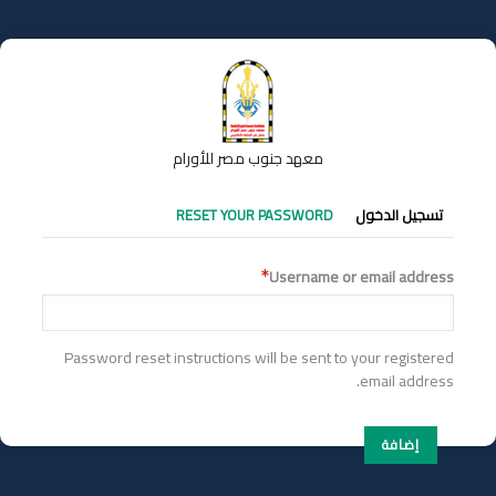
تجاوز
إلى
المحتوى
الرئيسي
معهد جنوب مصر للأورام
التبويبات
تسجيل الدخول
RESET YOUR PASSWORD
الأساسية
Username or email address
Password reset instructions will be sent to your registered
email address.