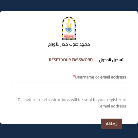
تجاوز
إلى
المحتوى
الرئيسي
معهد جنوب مصر للأورام
التبويبات
تسجيل الدخول
RESET YOUR PASSWORD
الأساسية
Username or email address
Password reset instructions will be sent to your registered
email address.