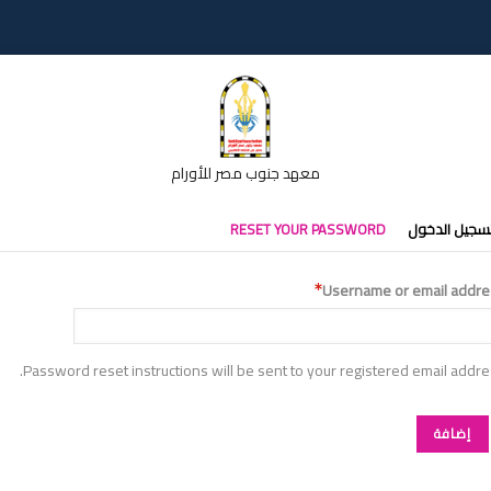
معهد جنوب مصر للأورام
تبويبات
سجيل الدخول
RESET YOUR PASSWORD
أساسية
Username or email addre
Password reset instructions will be sent to your registered email addre