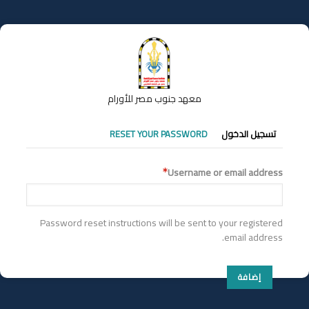
تجاوز
إلى
المحتوى
الرئيسي
معهد جنوب مصر للأورام
التبويبات
تسجيل الدخول
RESET YOUR PASSWORD
الأساسية
Username or email address
Password reset instructions will be sent to your registered
email address.