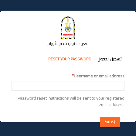
تجاوز
إلى
المحتوى
الرئيسي
معهد جنوب مصر للأورام
التبويبات
تسجيل الدخول
RESET YOUR PASSWORD
الأساسية
Username or email address
Password reset instructions will be sent to your registered
email address.