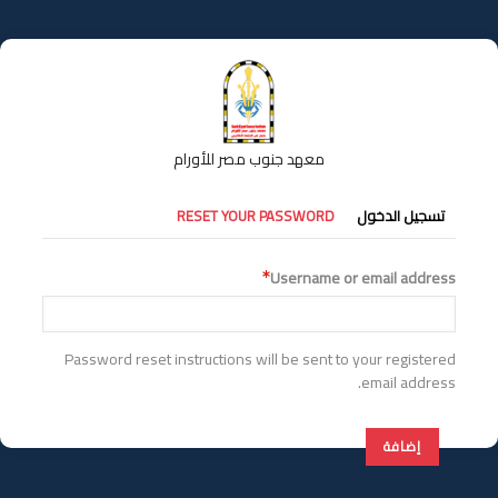
تجاوز
إلى
المحتوى
الرئيسي
معهد جنوب مصر للأورام
التبويبات
تسجيل الدخول
RESET YOUR PASSWORD
الأساسية
Username or email address
Password reset instructions will be sent to your registered
email address.