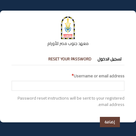
تجاوز
إلى
المحتوى
الرئيسي
معهد جنوب مصر للأورام
التبويبات
تسجيل الدخول
RESET YOUR PASSWORD
الأساسية
Username or email address
Password reset instructions will be sent to your registered
email address.